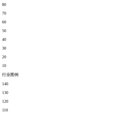
80
70
60
50
40
30
20
10
行业图例
140
130
120
110