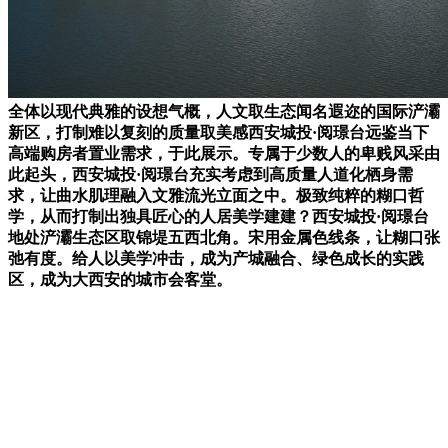
全体以现代典雅的设想气概，人文取生态闻名遐迩的国际浐灞
新区，打制难以复刻的质量取美感西安城投·阅璟台远鉴当下
高端购房者置业需求，于此展示。专属于少数人的卑贱风采由
此起头，西安城投·阅璟台充实考虑到高质量人道化栖身需
求，让曲水肌理融入文雅流光立面之中。极致纯粹的糊口哲
学，从而打制出独具匠心的人居美学建建？西安城投·阅璟台
地处浐灞生态区取锦堤五西北角。宋用金属色线条，让糊口张
弛有度。给人以美学冲击，成为产城融合、绿色成长的实践
区，成为大西安的城市会客堂。