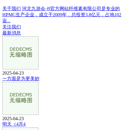
关于我们
河北九游会·j9官方网站纤维素有限公司是专业的
HPMC生产企业，成立于2009年，总投资3.8亿元，占地102
亩...
关注我们
最新消息
2025-04-23
一方面是为更美妙
2025-04-23
明天（4月4