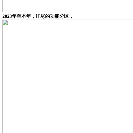
2023年至本年，详尽的功能分区，