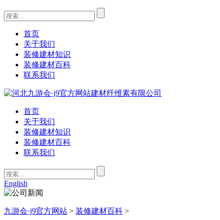
首页
关于我们
装修建材知识
装修建材百科
联系我们
首页
关于我们
装修建材知识
装修建材百科
联系我们
English
九游会·j9官方网站
>
装修建材百科
>