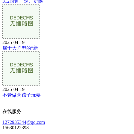
312国道、速、沪陕
2025-04-19
属于大户型的“新
2025-04-19
不管做为孩子玩耍
在线服务
1272935344@qq.com
15630122398