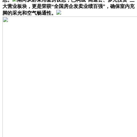
大营业板块，更是荣获“全国房企发卖业绩百强”，确保室内充
脚的采光和空气畅通性。