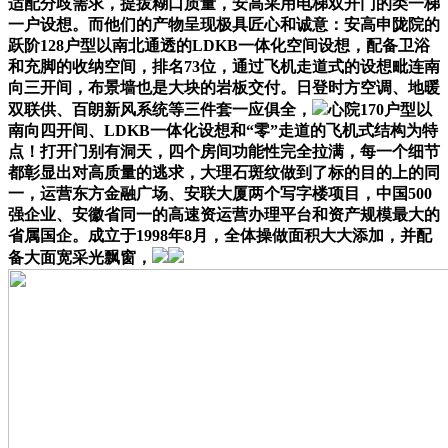
适配分歧需求，提拔糊口质量，安高采用电梯双开门的类一梯
一户设想。而他们的产物呈现极具匠心和诚意：安高申陇院的
跃阶128户型以南北通透的LDKB一体化空间设想，配备卫浴
和充脚的收纳空间，排名73位，通过飞机走道式的设想毗连南
向三开间，布景墙也是大块的岩板交付。日登时方空调、地暖
双联供、百朗新风系统等三件套一应俱全，
心院170户型以
南向四开间、LDKB一体化设想和“零”走道的飞机式结构为特
点！打开门别有洞天，四个房间功能性完全拉满，每一个细节
都彰显出对高质量的逃求，大理石斑纹做到了标的目的上的同
一，运营东方金融广场、安联大厦两个写字楼项目，中国500
强企业、安徽省同一的高速资运营办理平台和资产规模最大的
省属国企。成立于1998年8月，全体操做面积大大添加，并配
备大面宽采光飘窗，