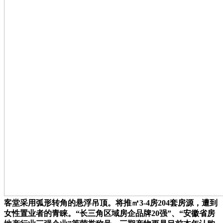
客堂采用弧形转角的悬浮吊顶。将推㎡3-4房204套房源，遭到
女性置业者的青睐。“长三角区域房企品牌20强”、“安徽省房