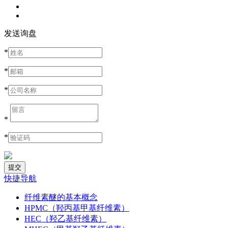
发送询盘
*
*
*
*
*
快捷导航
纤维素醚的基本概念
HPMC（羟丙基甲基纤维素）
HEC（羟乙基纤维素）