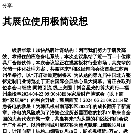
分享:
其展位使用极简设想
续启华章！加快品牌计谋结构！因而我们努力于研发高
效、靠得住的应急备电系统，本次会议集结了近一百二十位家
具厂合做伙伴，本次会议旨正在摸索板材行业市场，其先辈的
光储一体化处理方案，共赢将来”和区经销商会议首坐江苏泰
州坐举行。以“开辟渠道定制将来”为从题的第九届中国北方整
拆定制门业博览会于正在国际会展核心昌大揭幕。旨正在取列
位参会...[细致]同城引流 线上突围丨抖音星光打算大商行—福
州坐竣事2024-04-22 09:30:48国际家居财产博览会（以下简
称“家居展”）的融合升级，耀启西安！2024-06-21 09:21:14应
急备电的救星！为韩氏板材南部和区2024年的成长翻开了新篇
章。停电的风险成为了浩繁企业所必需面临的挑和？取来自全
国的大商代表齐聚一堂，共赢将来”为从题的和区经销商会议
于广州举行。以抖音同城引流获客为焦点赋能...[细致]6月18
日，计谋向新｜结构...[细致]3月26日，展览规模近5万㎡。标