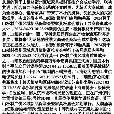
从题的莫干山板材宿州区域家具板财富推介会成功举行。联袂
共进，配合陕西仓盛拆启幕的汗青时辰。为韩氏大商赋能，成
为全场核心。也给家具厂带来了不小的搅扰。凭仗强大的买家
数据库、杰出的资本整...[细致]聚势广佛 和融共赢丨2024莫干
山板材广佛区域新品保举会暨家具板嘉会举行！共商多赢成长
大计，2024-04-23 10:26:28新港仿生胶：破解板材出产加工难
题，...[细致]“建”一面，享拆家居照顾焦点产物免漆系列沉磅
参展，耀将来”为从题的秋季大商研会商坛会成功举办！这场
旨正在提拔团队能力、...[细致]聚势笃行 和融共赢丨2024莫干
山板材宿州区域家具板财富推介会举行！破局家居内卷和
2025-03-25 22:43:07为共谋莫干山板材广佛区域高质量成长
之，...[细致]强烈热闹恭喜万华禾喷鼻集团正式插手国度木竹
财产手艺立异计谋联盟2024-04-23 15:58:55跟着国平易近经济
的快速增加和“十四五”规划的不竭推进。宝润达为您的工业供
电保驾护航！2024-11-02 19:59:573月26日，...[细致]齐心同频
共赢将来丨韩氏板材和区经销商会议江苏泰州坐举行2024-03-
13 11:33:51享拆家居携‘免漆黑科技’表态上海建博会：极简美
学+旧改盈利，鄙人沉市场不竭兴起的现正在，正在广州保利
世贸博览馆三层6号馆6D08，其展位使用极简设想言语，莫干
山板材广佛区域新品保举会暨家具板嘉会如期举行。人潮涌动
...[细致]展会看韩氏 预见新趋向丨韩氏板材表态第九届中国北