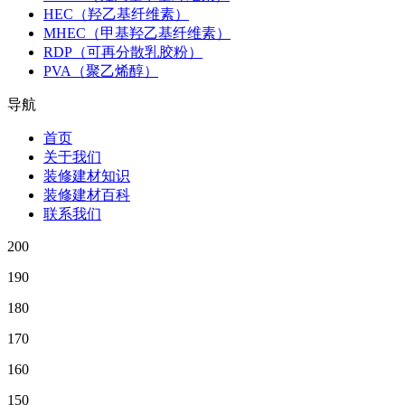
HEC（羟乙基纤维素）
MHEC（甲基羟乙基纤维素）
RDP（可再分散乳胶粉）
PVA（聚乙烯醇）
导航
首页
关于我们
装修建材知识
装修建材百科
联系我们
200
190
180
170
160
150