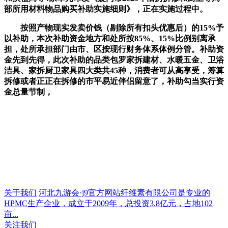
部所用材料物品购买补助实施细则》，正在实施过程中。
按照产物现实发卖价钱（剔除所有扣头优惠后）的15%予
以补助，本次补助资金地方和处所按85%、15%比例别离承
担，处所承担部门由市、区按现行财务体系体例分管。补助资
金先到先得，此次补助的品类包罗家拆建材、水暖五金、卫浴
洁具、家拆厨卫家具四大类共45种，消费者可从高享受，筹算
拆修或者正正在拆修的市平易近伴侣留意了，补助勾当实行资
金总量节制，
关于我们
河北九游会·j9官方网站纤维素有限公司是专业的
HPMC生产企业，成立于2009年，总投资3.8亿元，占地102
亩...
关注我们