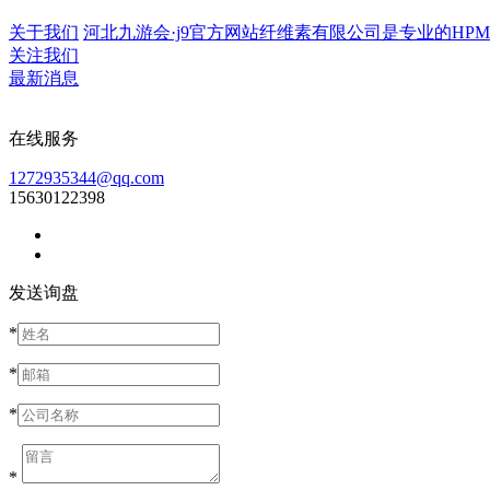
关于我们
河北九游会·j9官方网站纤维素有限公司是专业的HPMC生
关注我们
最新消息
在线服务
1272935344@qq.com
15630122398
发送询盘
*
*
*
*