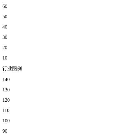
60
50
40
30
20
10
行业图例
140
130
120
110
100
90