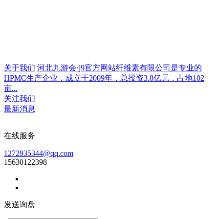
关于我们
河北九游会·j9官方网站纤维素有限公司是专业的
HPMC生产企业，成立于2009年，总投资3.8亿元，占地102
亩...
关注我们
最新消息
在线服务
1272935344@qq.com
15630122398
发送询盘