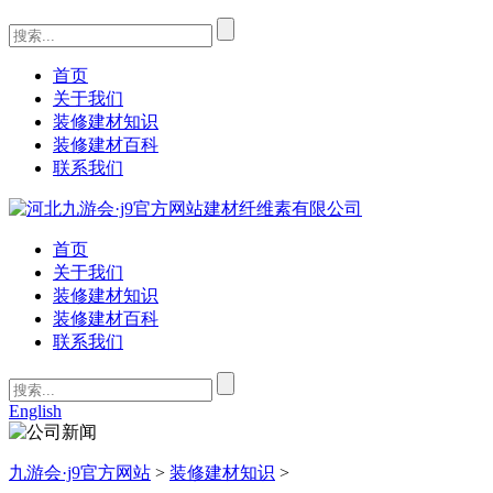
首页
关于我们
装修建材知识
装修建材百科
联系我们
首页
关于我们
装修建材知识
装修建材百科
联系我们
English
九游会·j9官方网站
>
装修建材知识
>