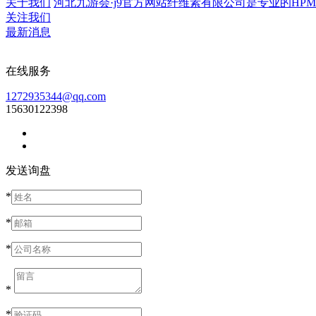
关于我们
河北九游会·j9官方网站纤维素有限公司是专业的HPMC生
关注我们
最新消息
在线服务
1272935344@qq.com
15630122398
发送询盘
*
*
*
*
*