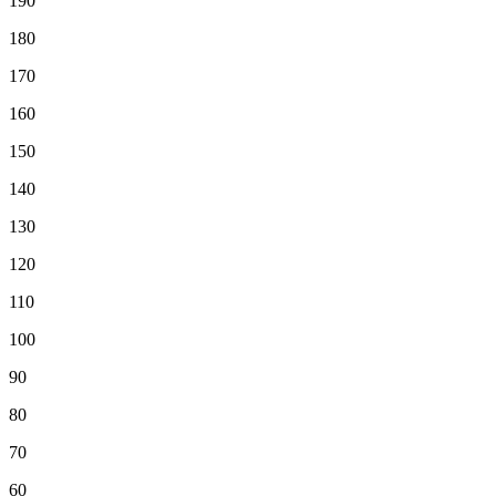
190
180
170
160
150
140
130
120
110
100
90
80
70
60