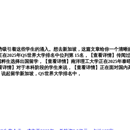
引着这些学生的涌入。想去新加坡，这篇文章给你一个清晰的画像
2025年QS世界大学排名中位列第 15名‌‌，【查看详情】
国粹生选择出国留学，【查看详情】南洋理工大学‌正在2025年
看详情】对于本科阶段的学生来说，【查看详情】正在面对国内
】说起留学新加坡，QS世界大学排名中，