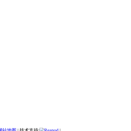
网站地图
| 技术支持:
|