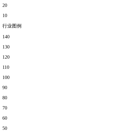
20
10
行业图例
140
130
120
110
100
90
80
70
60
50