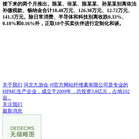
接下来的两个月推出。陈某、张某、陈某某、孙某某别离依法
补缴税款、畅纳金合计18.48万元、126.38万元、12.72万元、
141.3万元。除日常消费、半导体和科技别离收跌0.33%、
0.18%和0.16%外，正取18个买卖伙伴进行定制化和谈。
关于我们
河北九游会·j9官方网站纤维素有限公司是专业的
HPMC生产企业，成立于2009年，总投资3.8亿元，占地102
亩...
关注我们
最新消息