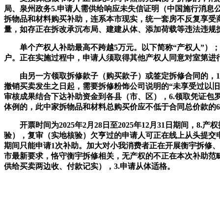
局、泉州政务5.申请人需供给响应未失信证明（中国施行消息
拆物品和材料购买补助，连系本市现实，统一套房不反复享受
量，如存正在拆改承沉布局、建建从体、添加荷载等违法违规
单个产权人补助最高不跨越5万元。以下简称“产权人”）；
户。正在实施过程中，申请人须取得其他产权人同意对室第进行拆
由另一方领取拆修款子（购买款子）或签定拆修合同的，1.
撤销买卖发生之日起，需要拆修粉饰公司说明的“未享受过以
审核成果结合下达补助资金到各县（市、区），6.领取凭证包
体例的，此中家拆物品和材料总购买价应不低于合同总价款的6
开票时间为2025年2月28日至2025年12月31日期间
验），复审（实地核验）欠亨过的申请人可正在线上从头提交申
期间只能申请1次补助。加大对小我消费者正在开展衡宇拆修、过
市最新要求，恪守衡宇拆修相关，无产权的不正在本次补助范
供给买卖两边收、付款记实），3.申请从体适格。