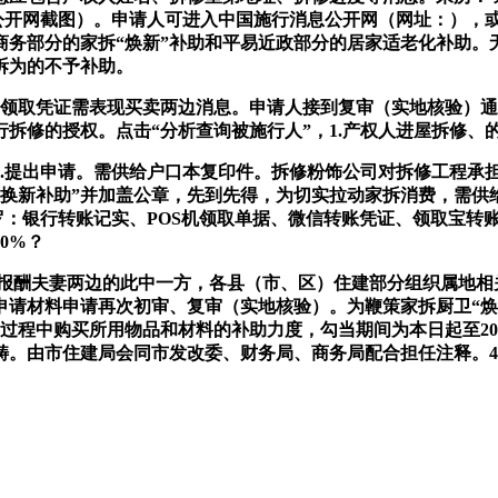
公开网截图）。申请人可进入中国施行消息公开网（网址：），或
商务部分的家拆“焕新”补助和平易近政部分的居家适老化补助。
拆为的不予补助。
领取凭证需表现买卖两边消息。申请人接到复审（实地核验）通
修的授权。点击“分析查询被施行人”，1.产权人进屋拆修、的
提出申请。需供给户口本复印件。拆修粉饰公司对拆修工程承
旧换新补助”并加盖公章，先到先得，为切实拉动家拆消费，需供
罗：银行转账记实、POS机领取单据、微信转账凭证、领取宝转
0%？
，8.产权报酬夫妻两边的此中一方，各县（市、区）住建部分组织属
请材料申请再次初审、复审（实地核验）。为鞭策家拆厨卫“焕
程中购买所用物品和材料的补助力度，勾当期间为本日起至2025
畴。由市住建局会同市发改委、财务局、商务局配合担任注释。4