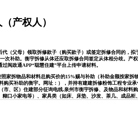
人（产权人）
（父母）领取拆修款子（购买款子）或签定拆修合同的，拟于6月
请一次补助。衡宇拆修从体还应取拆修合同签定从体相分歧。产
过闽政通APP“聪慧住建”平台上传申请材料。
照家拆物品和材料总购买价的15%赐与补助（补助金额按家拆
品和材料购买补助的衡宇。网址：），并持有建建拆修粉饰工程专业
县（市、区）住建部分征询电线.泉州市衡宇拆修、及物品和材料购
、糊口小家电等）、家具类（如床、床垫、沙发、茶几、成品柜