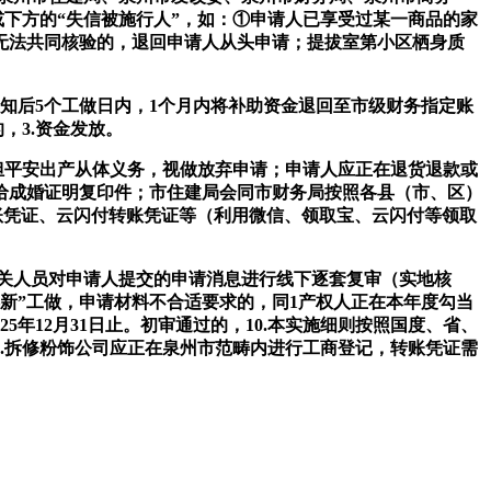
下方的“失信被施行人”，如：①申请人已享受过某一商品的家
无法共同核验的，退回申请人从头申请；提拔室第小区栖身质
知后5个工做日内，1个月内将补助资金退回至市级财务指定账
，3.资金发放。
担平安出产从体义务，视做放弃申请；申请人应正在退货退款或
给成婚证明复印件；市住建局会同市财务局按照各县（市、区）
账凭证、云闪付转账凭证等（利用微信、领取宝、云闪付等领取
地相关人员对申请人提交的申请消息进行线下逐套复审（实地核
新”工做，申请材料不合适要求的，同1产权人正在本年度勾当
年12月31日止。初审通过的，10.本实施细则按照国度、省、
.拆修粉饰公司应正在泉州市范畴内进行工商登记，转账凭证需