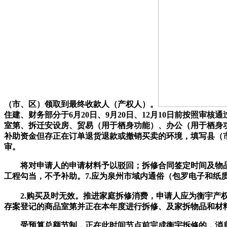
（市、区）领取到最终收款人（产权人）。
住建、财务部分于6月20日、9月20日、12月10日前按照
室第、拆迁安设房、贸易（用于栖身功能）、办公（用于栖身
补助资金但存正在订单退货退款或撤销买卖的环境，填写县（
审。
将对申请人的申请材料予以驳回；拆修合同签定时间及物品材料
工程勾当，不予补助。7.应为泉州市域内通俗（包罗电子和纸
2.购买及时无效。推进家庭拆修消费，申请人应为衡宇产权人，
存案登记的商品室第并正在本年度进行拆修、及家拆物品和材
受预算总额节制，正在此时间节点前完成衡宇拆修的，消息应